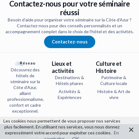
Contactez-nous pour votre séminaire
réussi
Besoin d’aide pour organiser votre séminaire sur la Côte d’Azur ?
Contactez-nous pour des conseils personnalisés et un
accompagnement complet dans le choix de l’hôtel et des activités.
Contactez-nous
Lieux et
Culture et
Découvrez des
activités
Histoire
hôtels de
Destinations &
Patrimoine &
séminaire sur la
Hôtels phares
Culture locale
Côte d’Azur,
Activités &
Histoire & Art de
alliant
Expériences
vivre
professionnalisme,
confort et cadre
exceptionnel.
Les cookies nous permettent de vous proposer nos services
plus facilement. En utilisant nos services, vous nous donnez
Mentions légales
Plan du site
expressément votre accord pour exploiter ces cookies.
En
Copyright © 2025 Réseau mer, Tous droits réservés.
savoir plus
OK